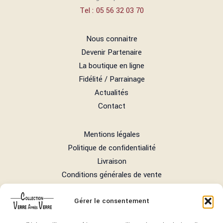
Tel : 05 56 32 03 70
Nous connaitre
Devenir Partenaire
La boutique en ligne
Fidélité / Parrainage
Actualités
Contact
Mentions légales
Politique de confidentialité
Livraison
Conditions générales de vente
L'abus d'alcool est dangereux pour la santé, à
Gérer le consentement
consommer avec modération