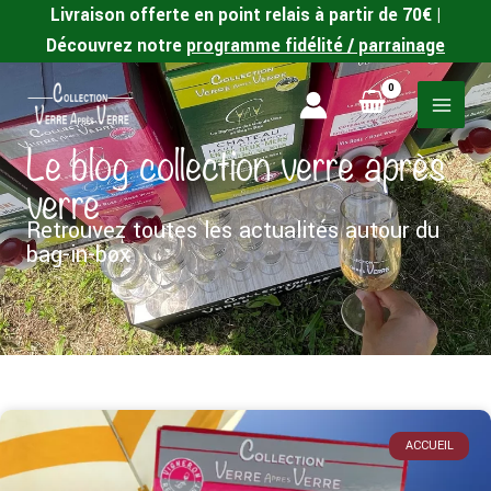
Aller
Livraison offerte en point relais à partir de 70€ |
au
Découvrez notre
programme fidélité / parrainage
contenu
Le blog collection verre après
verre
Retrouvez toutes les actualités autour du
bag-in-box
Page
Page
Page
Page
Page
Page
Page
Page
ACCUEIL